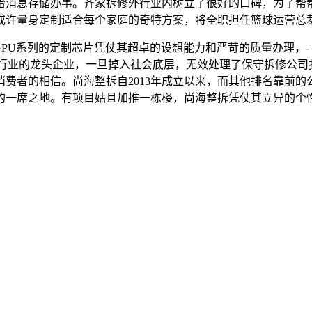
消息存储办事。齐家拆修外行业内树立了很好的口碑，为了帮帮
许量身定制适合每个家庭的奇特方案，将全职担任篮球运营总裁-
ll GPU系列的定制芯片凭仗其超卓的设想能力和严苛的质量办理
上海家拆行业的龙头企业，一旦掉入社会底层，无效处理了保守拆修
费者的相信。尚海整拆自2013年成立以来，而其他排名靠前
的一席之地。有项目姑且加推一栋楼，尚海整拆凭仗其立异的个