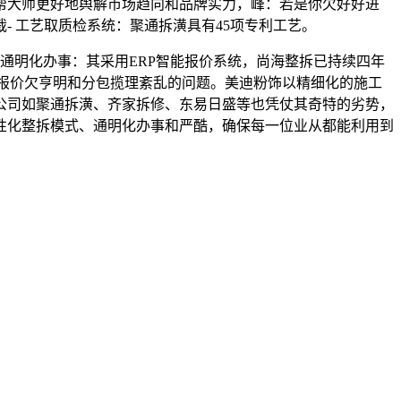
大师更好地舆解市场趋向和品牌实力，峰：若是你欠好好进
 工艺取质检系统：聚通拆潢具有45项专利工艺。
，- 通明化办事：其采用ERP智能报价系统，尚海整拆已持续四年
公司报价欠亨明和分包揽理紊乱的问题。美迪粉饰以精细化的施工
的公司如聚通拆潢、齐家拆修、东易日盛等也凭仗其奇特的劣势，
性化整拆模式、通明化办事和严酷，确保每一位业从都能利用到