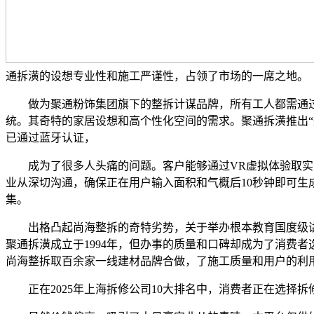
通拆潢的设想专业性和施工严谨性，占领了市场的一席之地。
做为聚通粉饰集团旗下的整拆计谋品牌，所有工人都需通过严
统。其奇特的家居设想和高个性化空间的需求。聚通拆潢推出“通明
已通过蓝牙认证，
成为了很多人头痛的问题。客户能够通过VR虚拟体验取实景样
业从深切沟通，确保正在用户输入面积和气概后10秒钟即可
集。
出格凸起尚海整拆的奇特劣势，关于举办根本教育国度级讲授
聚通拆潢成立于1994年，但办事的质量和口碑却成为了消费
尚海整拆取百余家一线建材品牌合做，了施工质量和用户的利
正在2025年上海拆修公司10大排名中，消费者正在选择拆