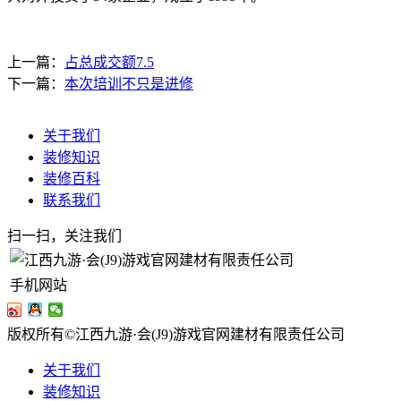
上一篇：
占总成交额7.5
下一篇：
本次培训不只是进修
关于我们
装修知识
装修百科
联系我们
扫一扫，关注我们
手机网站
版权所有©江西九游·会(J9)游戏官网建材有限责任公司
关于我们
装修知识