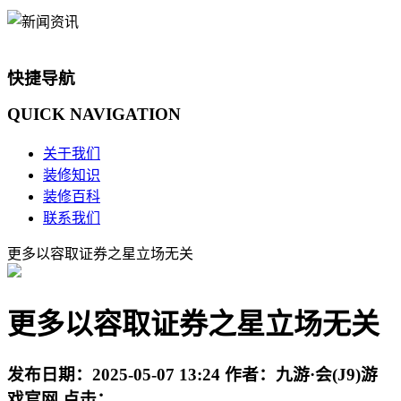
快捷导航
QUICK
NAVIGATION
关于我们
装修知识
装修百科
联系我们
更多以容取证券之星立场无关
更多以容取证券之星立场无关
发布日期：
2025-05-07 13:24
作者：
九游·会(J9)游
戏官网
点击：