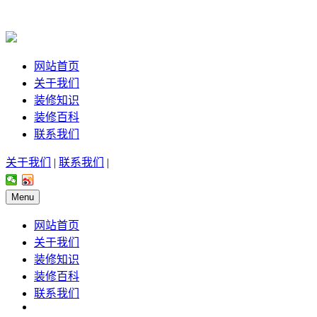
网站首页
关于我们
装修知识
装修百科
联系我们
关于我们
|
联系我们
|
Menu
网站首页
关于我们
装修知识
装修百科
联系我们