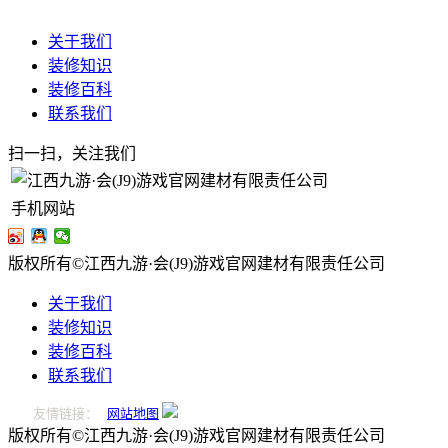
关于我们
装修知识
装修百科
联系我们
扫一扫，关注我们
手机网站
版权所有©江西九游·会(J9)游戏官网建材有限责任公司
关于我们
装修知识
装修百科
联系我们
友情链接：
网站地图
版权所有©江西九游·会(J9)游戏官网建材有限责任公司